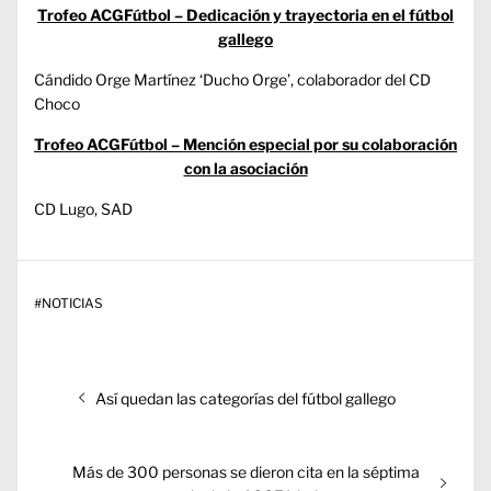
Trofeo ACGFútbol – Dedicación y trayectoria en el fútbol
gallego
Cándido Orge Martínez ‘Ducho Orge’, colaborador del CD
Choco
Trofeo ACGFútbol – Mención especial por su colaboración
con la asociación
CD Lugo, SAD
#
NOTICIAS
Navegación
Entrada
Así quedan las categorías del fútbol gallego
de
anterior:
entradas
Entrada
Más de 300 personas se dieron cita en la séptima