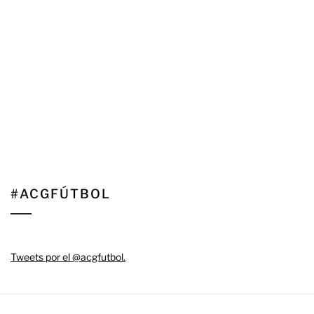
#ACGFÚTBOL
Tweets por el @acgfutbol.