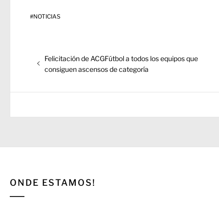
#
NOTICIAS
Navegación
Entrada
Felicitación de ACGFútbol a todos los equipos que
de
anterior:
consiguen ascensos de categoría
entradas
ONDE ESTAMOS!