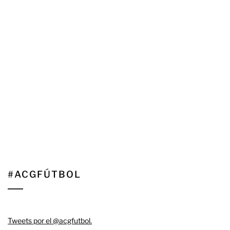
#ACGFÚTBOL
Tweets por el @acgfutbol.