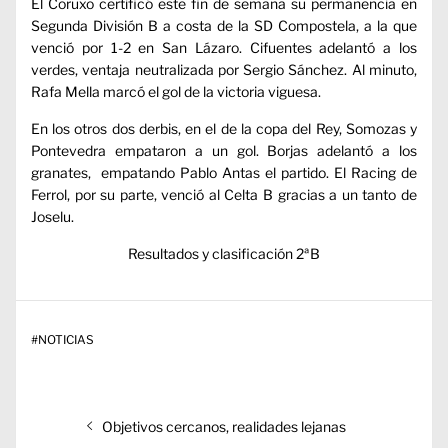
El Coruxo certificó este fin de semana su permanencia en
Segunda División B a costa de la SD Compostela, a la que
venció por 1-2 en San Lázaro. Cifuentes adelantó a los
verdes, ventaja neutralizada por Sergio Sánchez. Al minuto,
Rafa Mella marcó el gol de la victoria viguesa.
En los otros dos derbis, en el de la copa del Rey, Somozas y
Pontevedra empataron a un gol. Borjas adelantó a los
granates, empatando Pablo Antas el partido. El Racing de
Ferrol, por su parte, venció al Celta B gracias a un tanto de
Joselu.
Resultados y clasificación 2ªB
#
NOTICIAS
Navegación
Entrada
Objetivos cercanos, realidades lejanas
de
anterior: