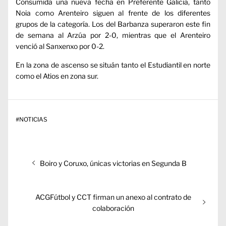
Consumida una nueva fecha en Preferente Galicia, tanto
Noia como Arenteiro siguen al frente de los diferentes
grupos de la categoría. Los del Barbanza superaron este fin
de semana al Arzúa por 2-0, mientras que el Arenteiro
venció al Sanxenxo por 0-2.
En la zona de ascenso se situán tanto el Estudiantil en norte
como el Atios en zona sur.
#
NOTICIAS
Navegación
Entrada
Boiro y Coruxo, únicas victorias en Segunda B
de
anterior:
entradas
Entrada
ACGFútbol y CCT firman un anexo al contrato de
siguiente:
colaboración