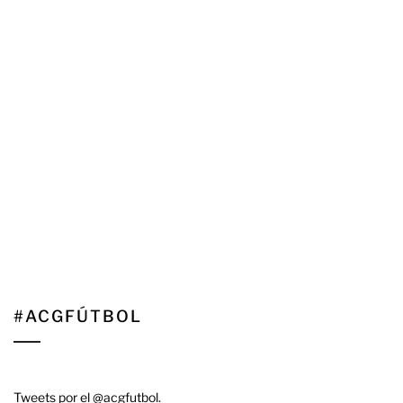
#ACGFÚTBOL
Tweets por el @acgfutbol.