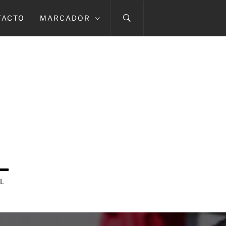
TACTO
MARCADOR
L
L