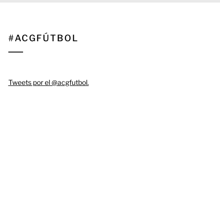
#ACGFÚTBOL
Tweets por el @acgfutbol.