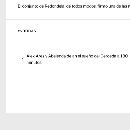
El conjunto de Redondela, de todos modos, firmó una de las 
#
NOTICIAS
Navegación
Entrada
Álex Ares y Abelenda dejan el sueño del Cerceda a 180
de
anterior:
minutos
entradas