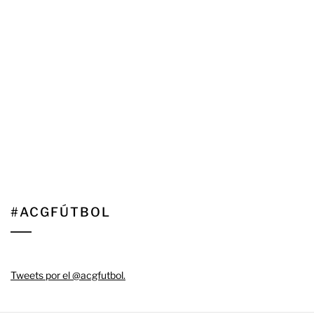
#ACGFÚTBOL
Tweets por el @acgfutbol.