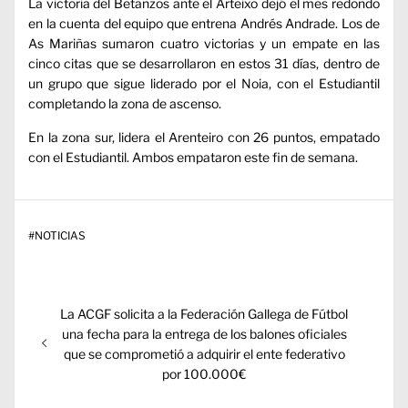
La victoria del Betanzos ante el Arteixo dejó el mes redondo
en la cuenta del equipo que entrena Andrés Andrade. Los de
As Mariñas sumaron cuatro victorias y un empate en las
cinco citas que se desarrollaron en estos 31 días, dentro de
un grupo que sigue liderado por el Noia, con el Estudiantil
completando la zona de ascenso.
En la zona sur, lidera el Arenteiro con 26 puntos, empatado
con el Estudiantil. Ambos empataron este fin de semana.
#
NOTICIAS
Navegación
Entrada
La ACGF solicita a la Federación Gallega de Fútbol
de
anterior:
una fecha para la entrega de los balones oficiales
entradas
que se comprometió a adquirir el ente federativo
por 100.000€