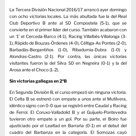
La Tercera División Nacional 2016/17 arrancó ayer domingo
con ocho victorias locales. La más abultada fue la del Real
Club Deportivo B ante al SD Compostela (5-1), que se
convierte en el primer líder del curso. También acabaron con
un ‘1’ el Cerceda-Barco (4-1), Racing Villalbés-Villalonga (3-
1), Rápido de Bouzas-Órdenes (4-0), Céltiga-As Pontes (2-0),
Barbadás-Bergantiños (1-0), Ribadumia-Dubra (1-0) y
Alondras-Castro (2-1). Por contra, las únicas victorias
visitantes fueron la del Silva SD en Negreira (0-1) y la del
Arosa ante el Choco (1-2).
Sin victorias gallegas en 2ªB
En Segunda División B, el curso empezó sin ninguna victoria.
El Celta B se estrenó con empate a unos ante el Mutilvera,
idéntico signo con 0-0 que se registró entre Caudal y Racing
de Ferrol. El Coruxo-Valladolid B y el Guijuelo-Pontevedra
tuvieron otro empate a un gol. Por su parte, el Boiro fue
ajusticiado por el Lealtad en Barraña (0-1) en el debut del
cuadro del Barbanza en la categoría. El Somozas cayó