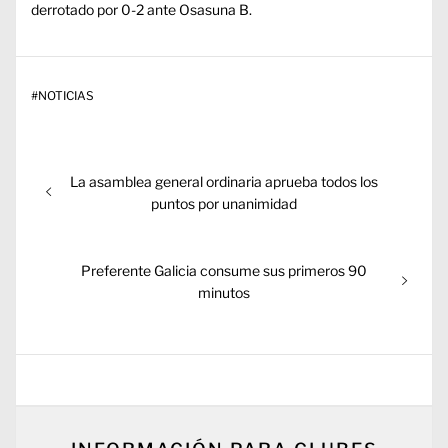
derrotado por 0-2 ante Osasuna B.
#
NOTICIAS
Navegación
Entrada
La asamblea general ordinaria aprueba todos los
de
anterior:
puntos por unanimidad
entradas
Entrada
Preferente Galicia consume sus primeros 90
siguiente:
minutos