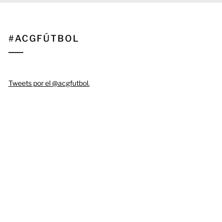
#ACGFÚTBOL
Tweets por el @acgfutbol.