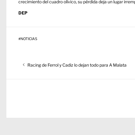
crecimiento del cuadro olívico, su pérdida deja un lugar irrem
DEP
#
NOTICIAS
Navegación
Entrada
Racing de Ferrol y Cadiz lo dejan todo para A Malata
de
anterior:
entradas