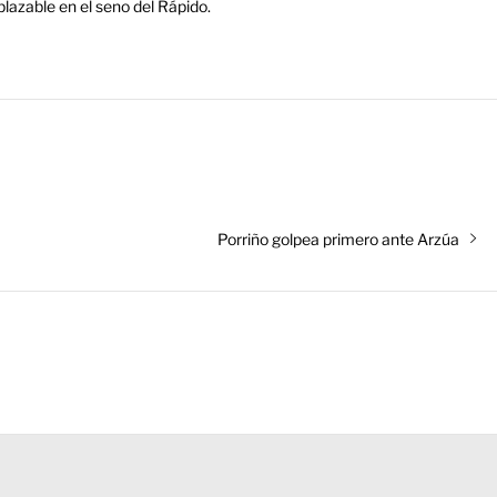
plazable en el seno del Rápido.
Entrada
Porriño golpea primero ante Arzúa
siguiente: