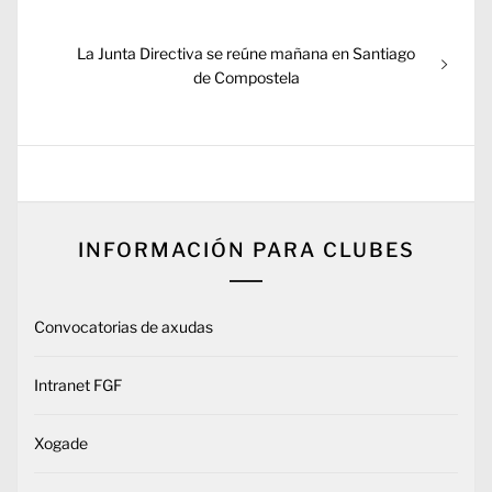
anterior:
entradas
Entrada
La Junta Directiva se reúne mañana en Santiago
siguiente:
de Compostela
INFORMACIÓN PARA CLUBES
Convocatorias de axudas
Intranet FGF
Xogade