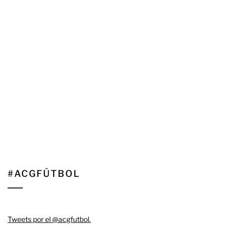
#ACGFÚTBOL
Tweets por el @acgfutbol.