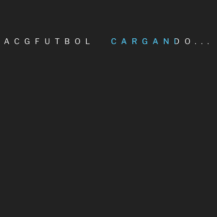
 presidente de la Asociación de Clubes Galegos de Fútbol, Ángel
tonio Fernández Lendoiro, ha remitido en el día de hoy una carta
ACGFUTBOL
CARGANDO...
SEGUIR LEYENDO
l Vista Alegre Estudiantil, nuevo socio,
isita la sede de ACGFútbol
 Asociación de Clubes Galegos de Fútbol sigue creciendo en número
 asociados de categoría nacional. Así, en los últimos días ha estado
SEGUIR LEYENDO