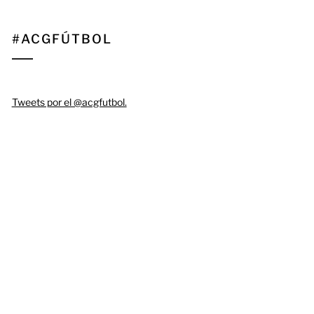
#ACGFÚTBOL
Tweets por el @acgfutbol.