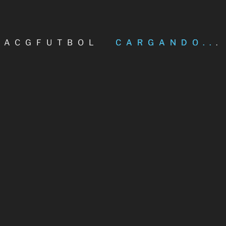
cal de la ACGFútbol y candidato a asambleísta en la asamblea general
e
ACGFUTBOL
CARGANDO...
1.002 COMENTARIOS
SEGUIR LEYENDO
a directiva de ACGFútbol se reúne
ste mediodía con Marta Míguez
 presidente de la Asociación de Clubes Galegos de Fútbol, Ángel
tonio Fernández Lendoiro, acompañado del secretario, Manuel
bade, y del vocal, Luis
1.086 COMENTARIOS
SEGUIR LEYENDO