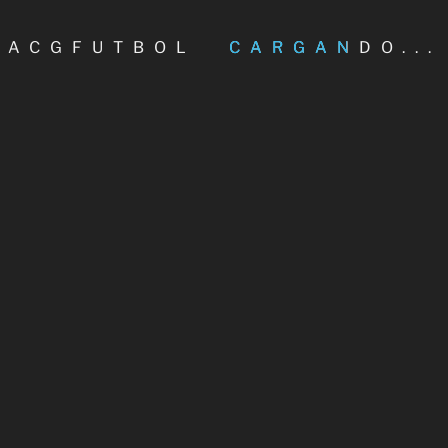
nio a partir de las 10.30 en la delegación de la
ACGFUTBOL
CARGANDO...
611 COMENTARIOS
SEGUIR LEYENDO