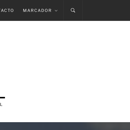
TACTO
MARCADOR
L
L