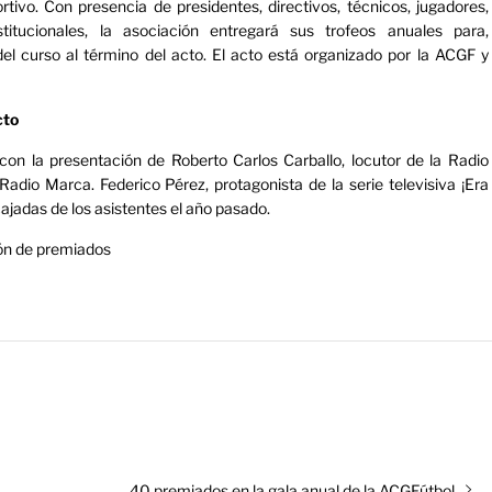
tivo. Con presencia de presidentes, directivos, técnicos, jugadores,
titucionales, la asociación entregará sus trofeos anuales para,
el curso al término del acto. El acto está organizado por la ACGF y
cto
on la presentación de Roberto Carlos Carballo, locutor de la Radio
Radio Marca. Federico Pérez, protagonista de la serie televisiva ¡Era
cajadas de los asistentes el año pasado.
ón de premiados
Entrada
40 premiados en la gala anual de la ACGFútbol