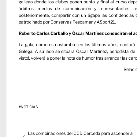
gallego donde los clubes ponen punto y final al curso depor
árbitros, medios de comunicación y representantes ins
posteriormente, compartir con un ágape las confidencias d
patrocinado por Conservas Pescamar y ASport21.
Roberto Carlos Carballo y Óscar Martínez conducirán el a
La gala, como es costumbre en los últimos años, contará c
Galega. A su lado se situará Óscar Martínez, periodista de 
visto!, volverá a poner la nota de humor tras arrancar las car
Relaci
#
NOTICIAS
Navegación
Entrada
Las combinaciones del CCD Cerceda para ascender a