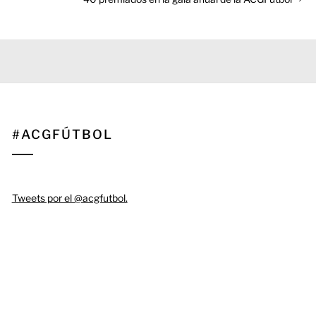
siguiente:
#ACGFÚTBOL
Tweets por el @acgfutbol.