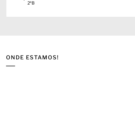
de
anterior:
2ªB
entradas
ONDE ESTAMOS!