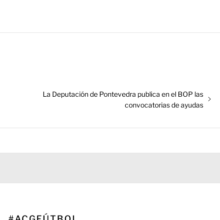
Entrada
La Deputación de Pontevedra publica en el BOP las
siguiente:
convocatorias de ayudas
#ACGFÚTBOL