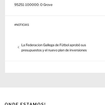
95251-100000: O Grove
#
NOTICIAS
Navegación
Entrada
La Federacion Gallega de Fútbol aprobó sus
de
anterior:
presupuestos y el nuevo plan de inversiones
entradas
ONDE ESTAMOS!