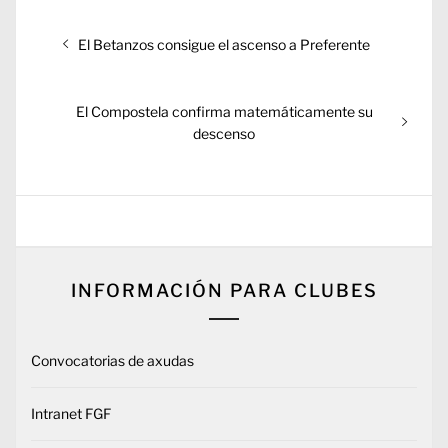
Navegación
Entrada
El Betanzos consigue el ascenso a Preferente
de
anterior:
entradas
Entrada
El Compostela confirma matemáticamente su
siguiente:
descenso
INFORMACIÓN PARA CLUBES
Convocatorias de axudas
Intranet FGF