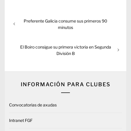
Navegación
Entrada
Preferente Galicia consume sus primeros 90
de
anterior:
minutos
entradas
Entrada
El Boiro consigue su primera victoria en Segunda
siguiente:
División B
INFORMACIÓN PARA CLUBES
Convocatorias de axudas
Intranet FGF