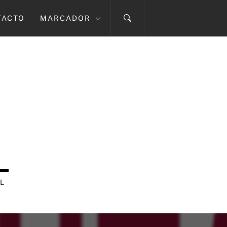
TACTO
MARCADOR
L
L