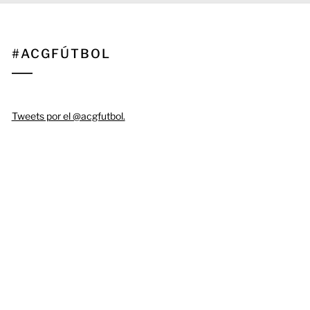
#ACGFÚTBOL
Tweets por el @acgfutbol.