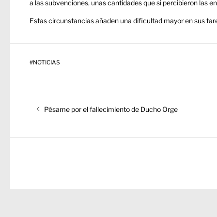
a las subvenciones, unas cantidades que si percibieron las e
Estas circunstancias añaden una dificultad mayor en sus tare
#
NOTICIAS
Navegación
Entrada
de
Pésame por el fallecimiento de Ducho Orge
anterior:
entradas