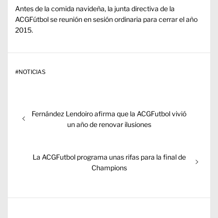
Antes de la comida navideña, la junta directiva de la
ACGFútbol se reunión en sesión ordinaria para cerrar el año
2015.
#
NOTICIAS
Navegación
Entrada
Fernández Lendoiro afirma que la ACGFutbol vivió
de
anterior:
un año de renovar ilusiones
entradas
Entrada
La ACGFutbol programa unas rifas para la final de
siguiente:
Champions