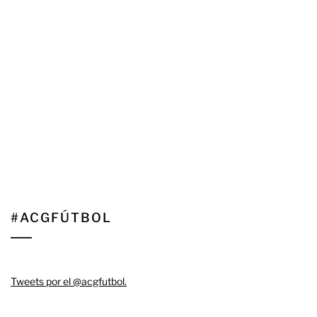
#ACGFÚTBOL
Tweets por el @acgfutbol.