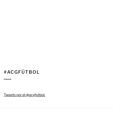
#ACGFÚTBOL
Tweets por el @acgfutbol.