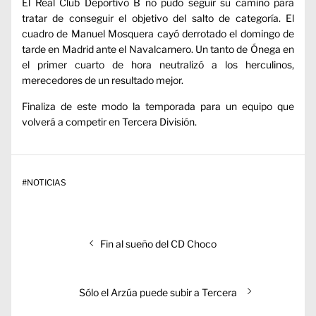
El Real Club Deportivo B no pudo seguir su camino para
tratar de conseguir el objetivo del salto de categoría. El
cuadro de Manuel Mosquera cayó derrotado el domingo de
tarde en Madrid ante el Navalcarnero. Un tanto de Ónega en
el primer cuarto de hora neutralizó a los herculinos,
merecedores de un resultado mejor.
Finaliza de este modo la temporada para un equipo que
volverá a competir en Tercera División.
#
NOTICIAS
Navegación
Entrada
Fin al sueño del CD Choco
de
anterior:
entradas
Entrada
Sólo el Arzúa puede subir a Tercera
siguiente: