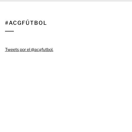
#ACGFÚTBOL
Tweets por el @acgfutbol.