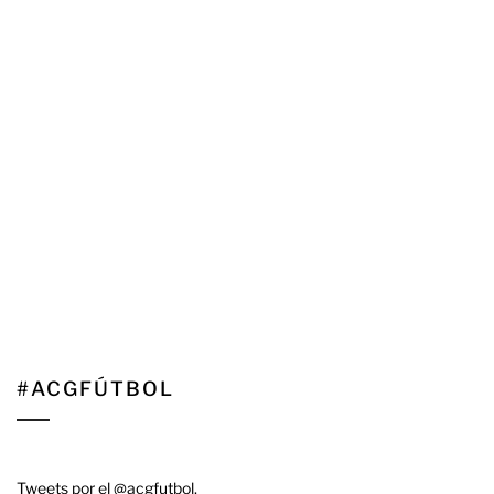
#ACGFÚTBOL
Tweets por el @acgfutbol.