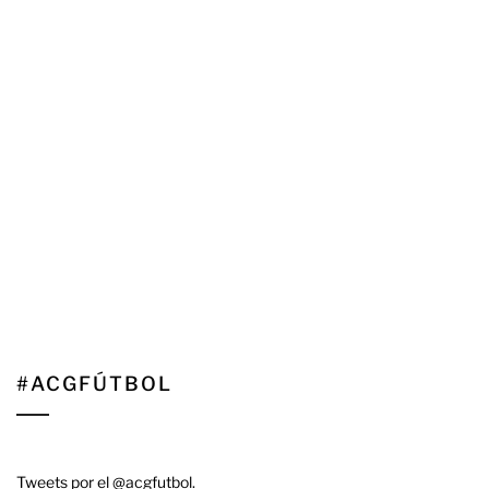
#ACGFÚTBOL
Tweets por el @acgfutbol.