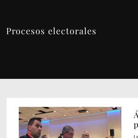
Procesos electorales
Á
p
La