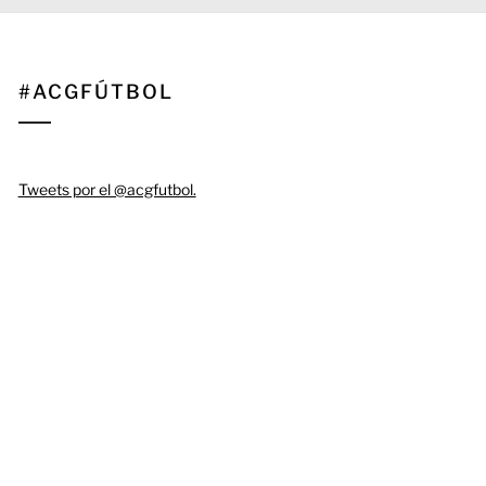
#ACGFÚTBOL
Tweets por el @acgfutbol.