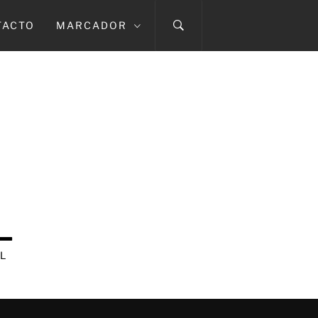
TACTO
MARCADOR
L
L