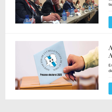
ti
A
A
En
di