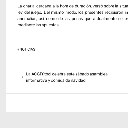
La charla, cercana a la hora de duración, versó sobre la sit
ley del juego. Del mismo modo, los presentes recibieron 
anomalías, así como de las penas que actualmente se e
mediante las apuestas.
#
NOTICIAS
Navegación
Entrada
La ACGFútbol celebra este sábado asamblea
de
anterior:
informativa y comida de navidad
entradas