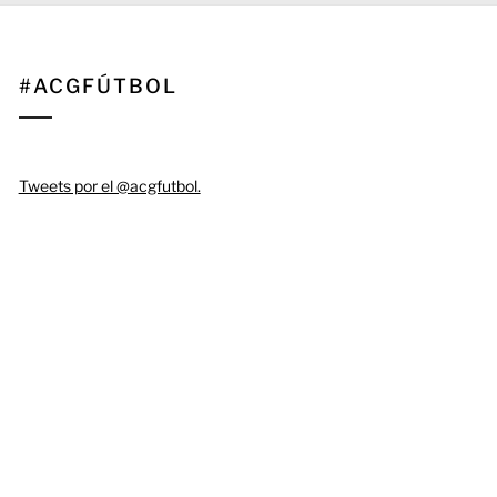
#ACGFÚTBOL
Tweets por el @acgfutbol.