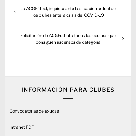
Navegación
Entrada
La ACGFútbol, inquieta ante la situación actual de
de
anterior:
los clubes ante la crisis del COVID-19
entradas
Entrada
Felicitación de ACGFútbol a todos los equipos que
siguiente:
consiguen ascensos de categoría
INFORMACIÓN PARA CLUBES
Convocatorias de axudas
Intranet FGF