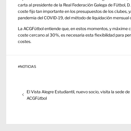
carta al presidente de la Real Federación Galega de Fútbol, D.
coste fijo tan importante en los presupuestos de los clubes
pandemia del COVID-19, del método de liquidación mensual o, s
La ACGFútbol entiende que, en estos momentos, y máxime cu
coste cercano al 30%, es necesaria esta flexibilidad para per
costes.
#
NOTICIAS
Navegación
Entrada
El Vista Alegre Estudiantil, nuevo socio, visita la sede de
de
anterior:
ACGFútbol
entradas