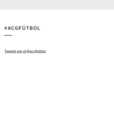
#ACGFÚTBOL
Tweets por el @acgfutbol.