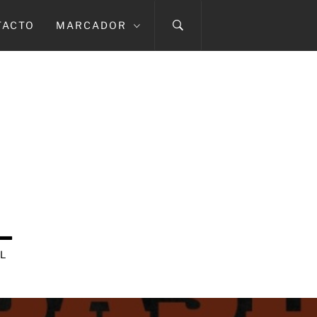
TACTO
MARCADOR
L
L