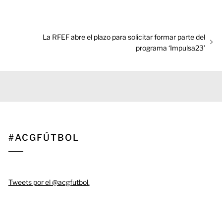
Entrada
La RFEF abre el plazo para solicitar formar parte del
siguiente:
programa ‘Impulsa23’
#ACGFÚTBOL
Tweets por el @acgfutbol.