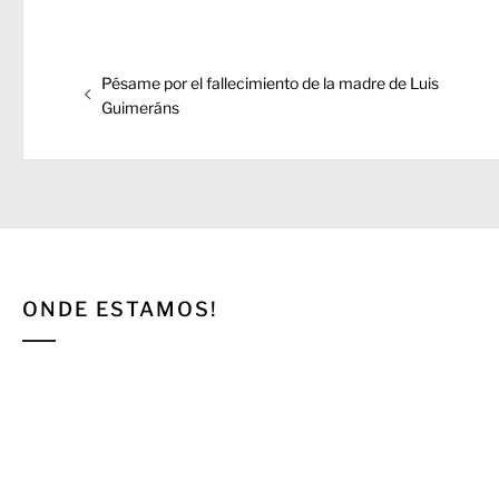
Navegación
Entrada
Pésame por el fallecimiento de la madre de Luis
de
anterior:
Guimeráns
entradas
ONDE ESTAMOS!