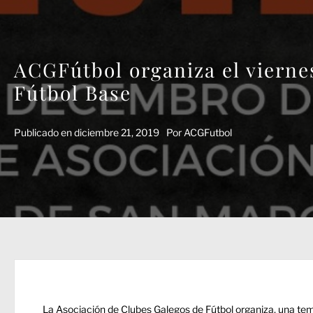
ACGFútbol organiza el viernes
Fútbol Base
Publicado en
diciembre 21, 2019
Por
ACGFutbol
La Asociación de Clubes Galegos de Fútbol organiza, una te