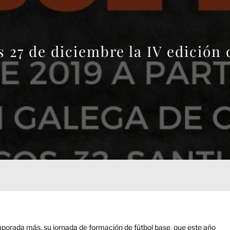
 27 de diciembre la IV edición
mporada más, su jornada de formación de fútbol base, que este año