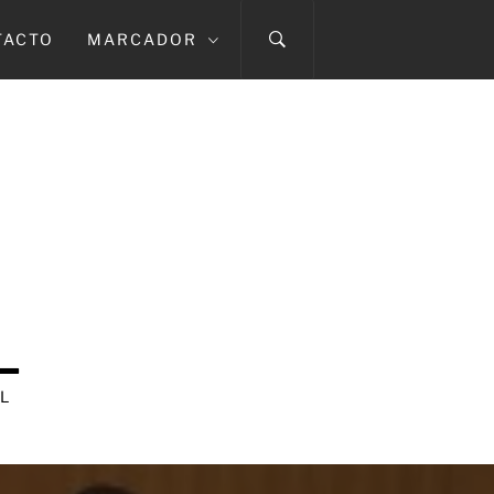
TACTO
MARCADOR
L
L