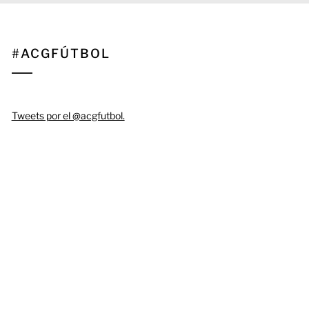
#ACGFÚTBOL
Tweets por el @acgfutbol.