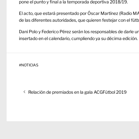
pone el punto y final a la temporada deportiva 2018/19.
El acto, que estará presentado por Óscar Martínez (Radio MAR
de las diferentes autoridades, que quieren festejar con el fútb
Dani Polo y Federico Pérez serán los responsables de darle 
insertado en el calendario, cumpliendo ya su décima edición.
#
NOTICIAS
Navegación
Entrada
Relación de premiados en la gala ACGFútbol 2019
de
anterior:
entradas