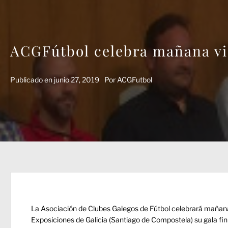
ACGFútbol celebra mañana vie
Publicado en
junio 27, 2019
Por
ACGFutbol
La Asociación de Clubes Galegos de Fútbol celebrará mañana 
Exposiciones de Galicia (Santiago de Compostela) su gala fin 