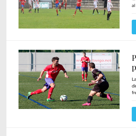
al
P
p
La
di
fr