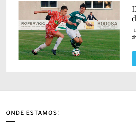
D
d
La
di
ONDE ESTAMOS!