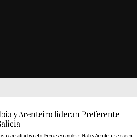
oia y Arenteiro lideran Preferente
alicia
as los resultados del miércoles y domingo, Noia y Arenteiro se ponen